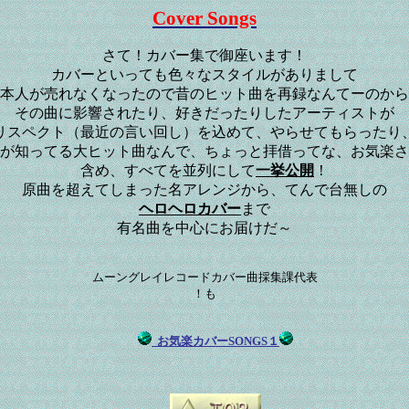
Cover Songs
さて！カバー集で御座います！
カバーといっても色々なスタイルがありまして
本人が売れなくなったので昔のヒット曲を再録なんてーのから
その曲に影響されたり、好きだったりしたアーティストが
リスペクト（最近の言い回し）を込めて、やらせてもらったり
が知ってる大ヒット曲なんで、ちょっと拝借ってな、お気楽さ
含め、すべてを並列にして
一挙公開
！
原曲を超えてしまった名アレンジから、てんで台無しの
ヘロヘロカバー
まで
有名曲を中心にお届けだ～
ムーングレイレコードカバー曲採集課代表
！も
お気楽カバーSONGS１