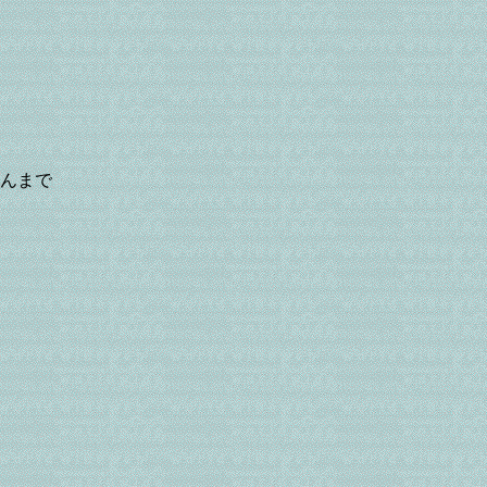
、
んまで