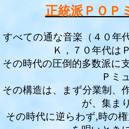
正統派ＰＯＰ
すべての通な音楽（４０年
Ｋ，７０年代は
その時代の圧倒的多数派に
Ｐミ
その構造は、まず分業制、
が、集ま
その時代に逆らわず,時の