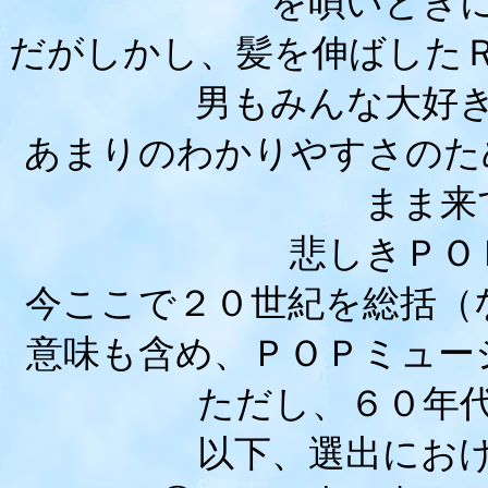
を唄いとき
だがしかし、髪を伸ばした
男もみんな大好
あまりのわかりやすさのた
まま来
悲しきＰＯ
今ここで２０世紀を総括（
意味も含め、ＰＯＰミュー
ただし、６０年
以下、選出にお